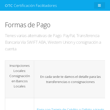
OTC
Certificación Facilitadores
Formas de Pago
Tienes varias alternativas de Pago: PayPal, Transferencia
Bancaria Vía SWIFT ABA, Western Union y consignación a
cuenta.
Inscripciones
Locales:
Consignación
En cada sede te damos el detalle para las
en Bancos
transferencias o consignaciones
Locales
Paga con Tarjeta de Crédito o Débito a través